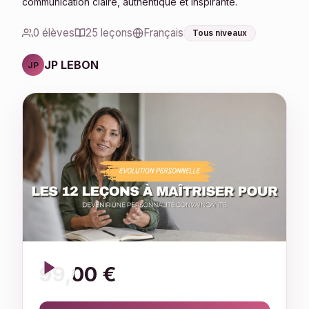
communication claire, authentique et inspirante.
0 élèves
25 leçons
Français
Tous niveaux
JP LEBON
JP
99,00 €