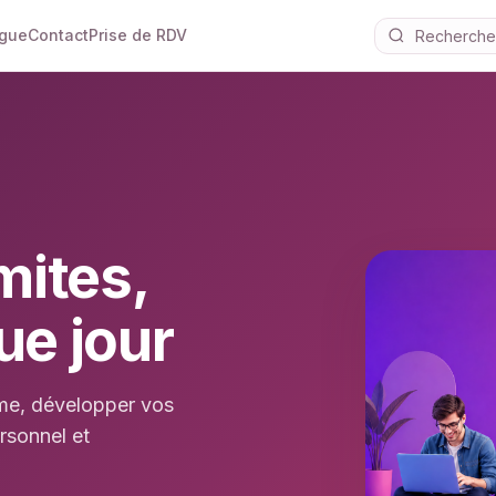
ogue
Contact
Prise de RDV
mites,
ue jour
hme, développer vos
rsonnel et