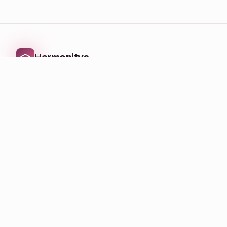
Harmonitys
Plateforme
Catalogue
Catégories
Cours en vedette
Prise de RDV
Entreprise
Accueil
À propos
Contact