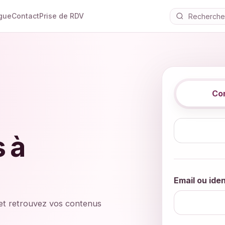
gue
Contact
Prise de RDV
Co
 à
Email ou iden
et retrouvez vos contenus